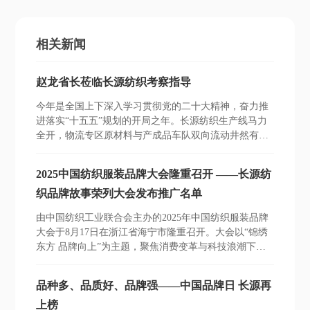
相关新闻
赵龙省长莅临长源纺织考察指导
今年是全国上下深入学习贯彻党的二十大精神，奋力推
进落实“十五五”规划的开局之年。长源纺织生产线马力
全开，物流专区原材料与产成品车队双向流动井然有
序，主控室数字化大屏幕翻动着研发生产、绿色低碳、
资源循环和市场动态等一系列场景数据。
2025中国纺织服装品牌大会隆重召开 ——长源纺
织品牌故事荣列大会发布推广名单
由中国纺织工业联合会主办的2025年中国纺织服装品牌
大会于8月17日在浙江省海宁市隆重召开。大会以“锦绣
东方 品牌向上”为主题，聚焦消费变革与科技浪潮下，
品牌价值跃升的底层逻辑与关键方法论。
品种多、品质好、品牌强——中国品牌日 长源再
上榜