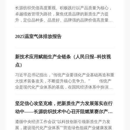
长源纺织凭借高度重视、积极践行以产品质量为核心，
卓越绩效管理为路径，聚焦优质品牌的新质生产力提
升，定位品种多、品质好、品牌强的品牌价值高质量发
展新范式，以品牌强度882、品牌价值35.09亿元荣登全
国纺织服装鞋帽品牌榜，排名全国纺织服装鞋帽品牌30
2025温室气体排放报告
强第20名。
新技术应用赋能生产全链条（人民日报--科技视
点）
习近平总书记指出，“传统产业要强化产业基础再造和重
大技术装备攻关，不断提升核心竞争力。” 传统产
业是现代化产业体系的基底，在国民经济体系中扮演着
至关重要的角色。高质量发展离不开创新驱动和产业支
撑。发展新质生产力不是忽视、放弃传统产业，而是要
坚定信心攻坚克难，把新质生产力发展落实在行
以科技创新为引领，统筹推进传统产业升级。
动中——长源纺织技术中心召开阻燃莱赛尔产品
开发研讨会
遵循中央经济工作会议“以科技创新引领新质生产力发
展，建设现代化产业体系”“营造绿色低碳产业健康发展